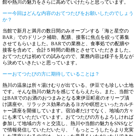
館や熱川の魅力をさらに高めていけたらと思っています。
ーー今回はどんな内容のおてつたびをお願いしたのでしょう
か？
当館で新月と満月の数日間のみオープンする「海と星空の
BAR」でのドリンク補助、配膳、接客に焦点を絞って募集
させてもらいました。BARでの業務と、食事処での配膳や
接客を含めて、合計５時間の勤務とさせていただきました。
おてつたびは初めての試みなので、業務内容は様子を見なが
ら決めていきたいと思っています。
ーーおてつたびの方に期待していることは？
熱川の温泉は所々湯けむりが出ている、伊豆でも珍しい土地
です。そんな熱川の魅力を感じてもらえたら。また、当館で
はBARでのお酒のおつまみとなる東伊豆町産のオリーブ漬
け講座や、リラックス効果のあるヨガや瞑想といったカルチ
ャー講座を開催しています。宿泊者だけでなく、地域の方々
にも来ていただいています。おてつたびの方もよろしければ
参加して地域の方々と交流し、熱川や当館の魅力をSNSなど
で情報発信していただいたり、「もっとこうしたらより充実