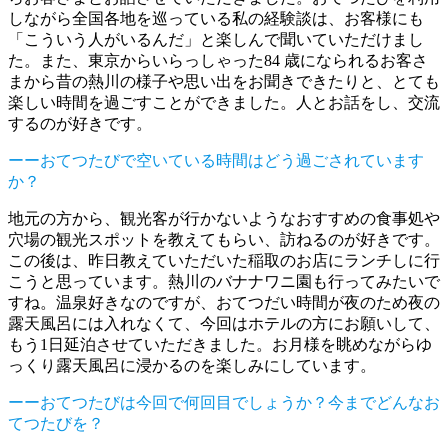
しながら全国各地を巡っている私の経験談は、お客様にも
「こういう人がいるんだ」と楽しんで聞いていただけまし
た。また、東京からいらっしゃった84 歳になられるお客さ
まから昔の熱川の様子や思い出をお聞きできたりと、とても
楽しい時間を過ごすことができました。人とお話をし、交流
するのが好きです。
ーーおてつたびで空いている時間はどう過ごされています
か？
地元の方から、観光客が行かないようなおすすめの食事処や
穴場の観光スポットを教えてもらい、訪ねるのが好きです。
この後は、昨日教えていただいた稲取のお店にランチしに行
こうと思っています。熱川のバナナワニ園も行ってみたいで
すね。温泉好きなのですが、おてつだい時間が夜のため夜の
露天風呂には入れなくて、今回はホテルの方にお願いして、
もう1日延泊させていただきました。お月様を眺めながらゆ
っくり露天風呂に浸かるのを楽しみにしています。
ーーおてつたびは今回で何回目でしょうか？今までどんなお
てつたびを？