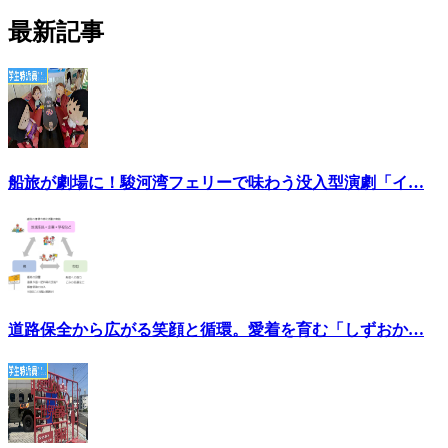
最新記事
船旅が劇場に！駿河湾フェリーで味わう没入型演劇「イ…
道路保全から広がる笑顔と循環。愛着を育む「しずおか…