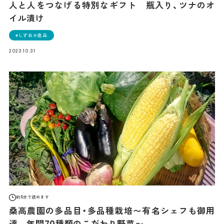
人と人をつなげる特別なギフト 瓶入り、ツナのオ
イル漬け
しずおか逸品
2023.10.31
約6分で読めます
桑高農園の多品目・多品種栽培〜有名シェフも御用