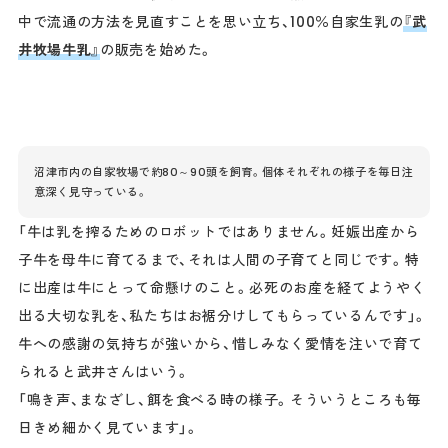
中で流通の方法を見直すことを思い立ち、100％自家生乳の
『武
井牧場牛乳』
の販売を始めた。
沼津市内の自家牧場で約80～90頭を飼育。個体それぞれの様子を毎日注
意深く見守っている。
「牛は乳を搾るためのロボットではありません。妊娠出産から
子牛を母牛に育てるまで、それは人間の子育てと同じです。特
に出産は牛にとって命懸けのこと。必死のお産を経てようやく
出る大切な乳を、私たちはお裾分けしてもらっているんです」。
牛への感謝の気持ちが強いから、惜しみなく愛情を注いで育て
られると武井さんはいう。
「鳴き声、まなざし、餌を食べる時の様子。そういうところも毎
日きめ細かく見ています」。