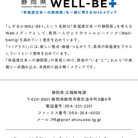
「しずおかWELL-BE+」という名称は「幸福度日本一の静岡県」を考える
Webメディアとして、県民一人ひとりのウェルビーイング（Well-
being）を高めていく意志を込めています。
「＋（プラス）」には、新しい視点・価値・つながりで、県民の幸福度をプラス
していくという意味を込めています。
「幸福度日本一の静岡県」の実現に向け、県政の“いま”と“これから”の挑
戦に一歩踏み込み、多角的に読み解くメディアです。
静岡県 広報戦略課
〒420-8601 静岡県静岡市葵区追手町9番6号
電話番号：054-221-2231
ファックス番号：054-254-4032
メール：PR@pref.shizuoka.lg.jp