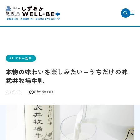
しずおか逸品
本物の味わいを楽しみたい—うちだけの味
武井牧場牛乳
2023.03.31
約5分で読めます