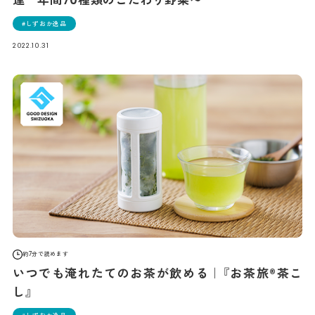
達 年間70種類のこだわり野菜〜
しずおか逸品
2022.10.31
約7分で読めます
いつでも淹れたてのお茶が飲める｜『お茶旅®茶こ
し』