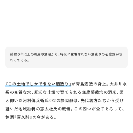
築100年以上の母屋や酒蔵から、時代に左右されない酒造りの心意気が伝
わってくる。
『この土地でしかできない酒造り』
が青島酒造の身上。大井川水
系の良質な水、肥沃な土壌で育てられる無農薬栽培の酒米、師
と仰いだ河村傳兵衛氏※2の静岡酵母、先代親方たちから受け
継いだ地域独特の志太杜氏の流儀。この四つが全てそろって、
銘酒『喜久醉』の今がある。