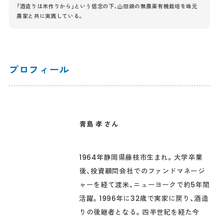
「酒造りは米作りから」という信念の下、山田錦の無農薬有機栽培を地元
農家と共に実践している。
プロフィール
青島 孝 さん
1964年静岡県藤枝市生まれ。大学卒業
後、投資顧問会社でのファンドマネージ
ャーを経て渡米、ニューヨークで約5年間
活躍。1996年に32歳で実家に戻り、酒造
りの後継者となる。四半世紀を経た今