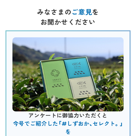
みなさまの
ご意見
を
お聞かせください
アンケートに御協力いただくと
今号でご紹介した「#しずおか、セレクト。」
を