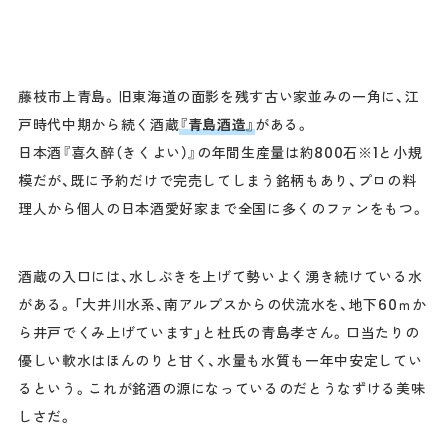
藤枝市上青島。旧東海道の面影を残す古い家並みの一角に、江
戸時代中期から続く酒蔵
『青島酒造』
がある。
日本酒『喜久醉（きくよい）』の年間生産量は約800石※1と小規
模だが、既に予約だけで完売してしまう銘柄もあり、プロの料
理人から個人の日本酒愛好家まで全国に多くのファンをもつ。
酒蔵の入口には、水しぶきを上げて勢いよく湧き続けている水
がある。「大井川水系、南アルプスからの伏流水を、地下60ｍか
ら井戸でくみ上げています」と杜氏の青島孝さん。口当たりの
優しい軟水はほんのりと甘く、水量も水質も一年中安定してい
るという。これが銘酒の源になっているのだとうなずける美味
しさだ。