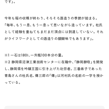
です」。
今年も稲の収穫が終わり、そろそろ酒造りの季節が始まる。
「毎年、もう一息、もう一息って思いながら造っています。杜氏
として経験を重ねてもまだまだ頂点には到達していない。それ
がライフワークとしての酒造りの醍醐味でもあります」。
※1 一石は180ℓ、一升瓶100本分の量。
※2 静岡県沼津工業技術センターに在職中、「静岡酵母」を開発
し、静岡県を吟醸王国に引き上げた功労者。三番弟子であった
青島さんの杜氏名、傳三郎の「傳」は河村氏の名前の一字を授か
っている。