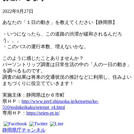
2022年9月27日
あなたの「１日の動き」を教えてください【静岡県】
・いつになったら、この道路の渋滞が緩和されるんだろ
う。。。
・このバスの運行本数、増えないかな。
このように感じたことありませんか？
パーソントリップ調査は日常生活の中の「人の一日の動き」
を調べるものです。
調査の結果は将来の交通状況の推計などに利用し、住みよい
まちづくりに役立てていきます！
実施主体：静岡県ほか６市町
県ＨＰ：
http://www.pref.shizuoka.jp/kensetsu/ke-
510/toshikeikaku/seienpt_r4.html
専用ＨＰ：
https://seien-pt.jp/
静岡県庁チャンネル