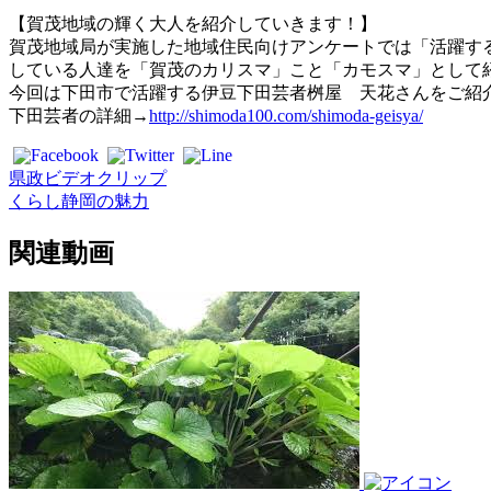
【賀茂地域の輝く大人を紹介していきます！】
賀茂地域局が実施した地域住民向けアンケートでは「活躍す
している人達を「賀茂のカリスマ」こと「カモスマ」として紹
今回は下田市で活躍する伊豆下田芸者桝屋 天花さんをご紹
下田芸者の詳細→
http://shimoda100.com/shimoda-geisya/
県政ビデオクリップ
くらし
静岡の魅力
関連動画