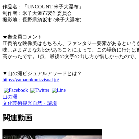
作品名：「UNCOUNT 米子大瀑布」
制作者：米子大瀑布製作委員会
撮影地：長野県須坂市 (米子大瀑布)
★審査員コメント
圧倒的な映像美はもちろん、ファンタジー要素があるという
味…さまざまな対比があることによって、この場所に行けば自
高かったです。1点、最後の文字の出し方が惜しかったので
▼山の洲ビジュアルアワードとは？
https://yamanokuni-visual.jp/
山の洲
文化芸術
観光
自然・環境
関連動画