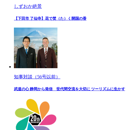
しずおか絶景
【下田市 了仙寺】花で焚（た）く開国の香
知事対談（56号以前）
武道の心 静岡から発信 世代間交流を大切に ツーリズムに生かす