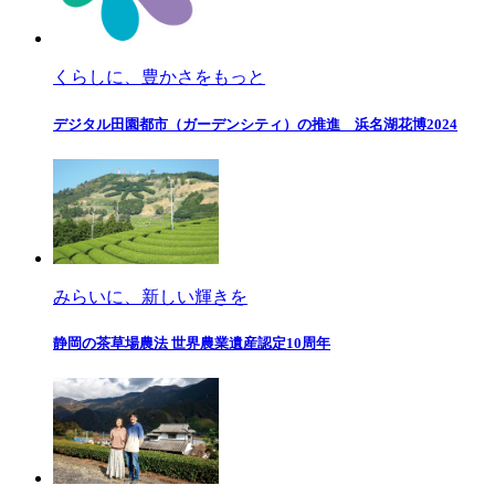
くらしに、豊かさをもっと
デジタル田園都市（ガーデンシティ）の推進 浜名湖花博2024
みらいに、新しい輝きを
静岡の茶草場農法 世界農業遺産認定10周年